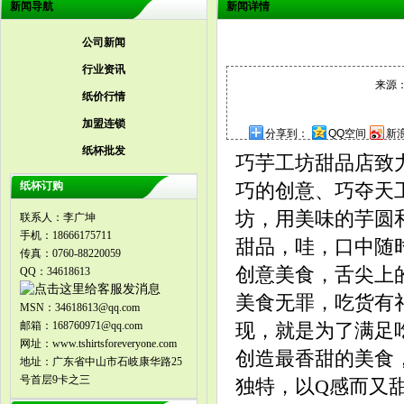
新闻导航
新闻详情
公司新闻
行业资讯
来源：
纸价行情
加盟连锁
分享到：
QQ空间
新
纸杯批发
巧芋工坊甜品店致
纸杯订购
巧的创意、巧夺天
坊，用美味的芋圆
联系人：李广坤
手机：18666175711
甜品，哇，口中随
传真：0760-88220059
创意美食，舌尖上
QQ：34618613
美食无罪，吃货有
MSN：34618613@qq.com
邮箱：168760971@qq.com
现，就是为了满足
网址：www.tshirtsforeveryone.com
创造最香甜的美食
地址：广东省中山市石岐康华路25
号首层9卡之三
独特，以Q感而又