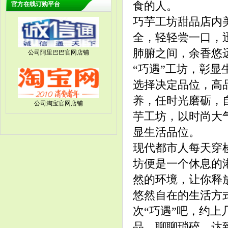
食的人。
官方在线订购平台
巧芋工坊甜品店内
全，轻轻尝一口，
肺腑之间，余香悠
公司阿里巴巴官网店铺
“巧遇”工坊，彰显
选择决定品位，高
养，任时光磨砺，
公司淘宝官网店铺
芋工坊，以时尚大
显生活品位。
现代都市人每天穿
坊便是一个休息的
然的环境，让你释
悠然自在的生活方
次“巧遇”吧，约
品，聊聊琐碎，达