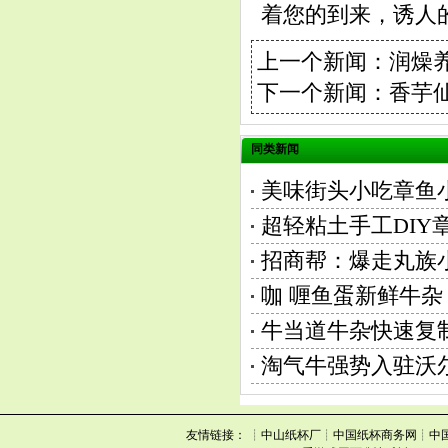
着您的到来，诱人
上一个新闻：
润燥
下一个新闻：
香芋
同类新闻
美味街头小吃章鱼
超轻粘土手工DI
招商帮：爆走丸族
咖 喱鱼蛋新鲜牛杂
牛当道牛杂快速复
淘气牛强势入驻沃
友情链接： ┊中山纸杯厂┊中国纸杯商务网┊中