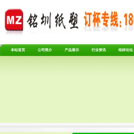
本站首页
公司简介
产品展示
行业资讯
纸杯论坛