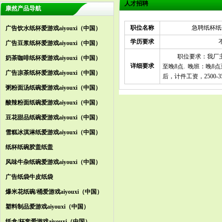
人才招聘
康然产品导航
职位名称
急聘纸杯纸
广告饮水纸杯爱游戏aiyouxi（中国）
学历要求
广告豆浆纸杯爱游戏aiyouxi（中国）
职位要求：我厂主要生
奶茶咖啡纸杯爱游戏aiyouxi（中国）
详细要求
至晚8点. 晚班：晚8
广告凉茶纸杯爱游戏aiyouxi（中国）
后，计件工资，2500-
粥粉面汤纸碗爱游戏aiyouxi（中国）
酸辣粉面纸碗爱游戏aiyouxi（中国）
豆花甜品纸碗爱游戏aiyouxi（中国）
雪糕冰淇淋纸爱游戏aiyouxi（中国）
纸杯纸碗胶盖纸盖
风味牛杂纸碗爱游戏aiyouxi（中国）
广告纸袋牛皮纸袋
爆米花纸碗/桶爱游戏aiyouxi（中国）
塑料制品爱游戏aiyouxi（中国）
纸盒/杯套爱游戏aiyouxi（中国）