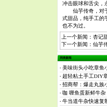
冲击眼球和舌尖，
仙芋传奇，对于
式甜品，纯手工的
也不为过。
上一个新闻：
杏记
下一个新闻：
仙芋
同类新闻
美味街头小吃章鱼
超轻粘土手工DI
招商帮：爆走丸族
咖 喱鱼蛋新鲜牛杂
牛当道牛杂快速复