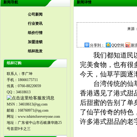
新闻导航
新闻详情
公司新闻
行业资讯
来源：
纸价行情
加盟连锁
分享到：
QQ空间
新
纸杯批发
我们都知道民以食
纸杯订购
完美食物，也有很
今天，仙草芋圆逐
联系人：李广坤
手机：18666175711
台湾传统的仙草
传真：0760-88220059
香港遇见了港式甜
QQ：34618613
后甜蜜的告别了单
MSN：34618613@qq.com
邮箱：168760971@qq.com
了仙芋传奇的特色
网址：www.tshirtsforeveryone.com
许多港式甜品的老
地址：广东省中山市石岐康华路25
号首层9卡之三