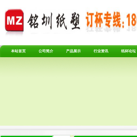
本站首页
公司简介
产品展示
行业资讯
纸杯论坛