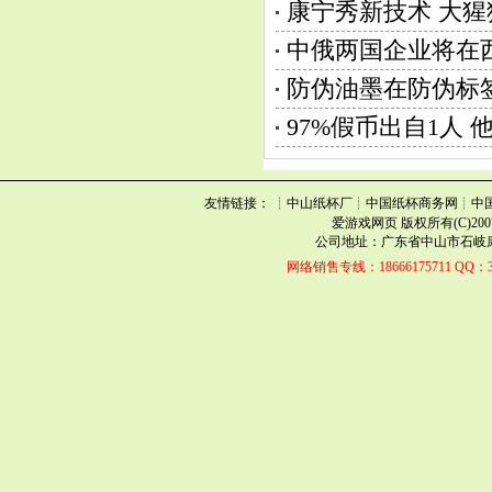
康宁秀新技术 大
中俄两国企业将在
防伪油墨在防伪标
97%假币出自1人
友情链接： ┊中山纸杯厂┊中国纸杯商务网┊中
爱游戏网页 版权所有(C)2007-2021
公司地址：广东省中山市石岐康华路
网络销售专线：18666175711 QQ：34