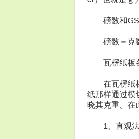
磅数和GS
磅数＝克数×
瓦楞纸板各
在瓦楞纸板
纸那样通过模
晓其克重。在
1、直观