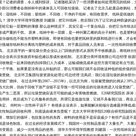
呢？记者的调查，令人感到惊讶。 记者随机采访了一些消费者如何处理用完的纸杯，
小部分消费者会倒掉杯中的液体丢入可回收垃圾箱。 记者去了北京几处废品收购站，
同：湿纸杯，不回收；脏纸杯，不回收；干净的干纸杯，有回收需求。 纸杯是纸做的
么？ 清华大学环境学院教授 刘建国：把它叫纸杯，然后我们为了让它的这种防渗的
还给它贴一层塑料的薄膜 那么这种情况下，其实它是一个复合纸品，你把它当作纸去
形成严重的干扰。 原来，纸杯中有一层膜，是一种叫聚乙烯的高分子材料，也是塑料
能当做纸也不能当作塑料来回收。即便有回收也要把纸杯里的膜和纸进行分离，才会
分拣储存纸杯和分离纸与塑料的成本很高，对于废品回收人员来说，一次性纸杯回收
高。 北京昌平的一家垃圾分类企业以上门回收的形式从居民手中收购废品，将纸杯分
但企业表示没有政府补贴也难以形成长效机制。 北京爱分类环境有限公司总经理 徐
回收物是一起来回收的|扣掉我们人力成本，运输成物流成本这些方面可能还有点亏损
一个平衡。如果要是没有这么补贴的话，那么可能我们就不会回收这种低的低价值的回
圾焚烧。 北京环卫集团垃圾资源化处理公司总经理 沈凤武：我们在湿垃圾的厨余部
焚烧厂烧掉。 在过去8年里(2007—2015年)，以北京为例，垃圾被焚烧的比例从2.39
当大比例，但由于回收下游产业链不足导致一些可回收后的垃圾依然进入垃圾焚烧厂
会产生二恶英，所以垃圾焚烧应该尽可能的减少有害物质燃烧。 E20研究院院长 薛
给用掉，然后成为了公共服务的负担。所谓它是低值垃圾，它就不具备我们说，商业
决定。 何时向一次性杯子说不？ 有很多企业表示，如果能解决前端分选难题并降低
次性制品的回收利用，到底该由谁来负责呢？ 北京大学环境学院E20联合研究院副院
用，增加它的循环，包括复合性的东西，材料的使用是不是应该减少？有些产品是不
就是绿色制造。 在过去的经济发展模式下，我国对一次性制品形成了大量生产、大量
转变观念，减少一次性用品的使用。 清华大学环境学院教授 刘建国：一次性纸杯应
使用，就是在源头我们就避免去使用它。如果你在家里面你如果使用了，那你就可以