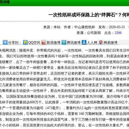
闻详情
一次性纸杯成环保路上的“绊脚石”？何
来源：本站 作者：中山康然纸杯 发布：2020-03-31 修改：
隶属：
公司新闻
点击：
3266
分享到：
QQ空间
新浪微博
腾讯微博
人人网
网易微博
央视网消息：随着外卖、外带模式的兴起，一次性纸杯、一次性餐具在我们日常生活
染。 我们可以拒绝使用一次性餐具吗？纸杯等一次性制品的回收利用，到底该由谁来
连锁餐厅，点了一份牛肉饭套餐，其中有一杯饮品，当记者询问是否可以使用自己的杯
另外一家快餐店点了一杯橙汁要带走，服务员在没有询问记者自己是否带了杯子的情
直接倒入自己带的杯子里带走时，店员拒绝了记者的要求，表示只能给先用一次性杯子
允许消费者使用自带杯的寥寥无几，即使允许也要用本店纸杯子装好再倒入消费者杯
它几家麦当劳餐厅，都存在同样的问题。一次性杯子使用后便丢进了垃圾桶。多数商家
点餐商家会主动提供一次性杯子，那点外卖的情况如何呢？记者从商家了解，均表示
务。 以国际某知名快餐连锁企业为例，它在中国门店的数量为5910家。据介绍每个店
性杯子的使用量就达600万个。以此推算，一年消耗的一次性纸杯数量预计高达20亿
生产一个普通的容量为16盎司（473毫升），重量约为12.4g的一次性纸杯竟然需要消耗25
啡连锁企业为例，它每年用掉的40亿个纸杯，需要有 160 万颗树制浆。而根据联合
法，制造这些一次性纸杯所排放出的温室气体，等于三万辆小轿车行驶一整年的排放量。
个小小的纸杯，背后居然要付出如此大的环境代价。那么，在一次性纸杯大量生产、