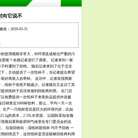
时向它说不
2020-03-31
中的使用规模非常大，对环境造成相当严重的污
负责呢？央视记者进行了调查。 记者来到一家
子时遭到了拒绝。 随后记者来到了位于北京
况下，主动提供了一次性杯子，当记者提出希望
装好再装入自带杯。 走访中，记者发现商家
子，纸杯子依然不能减少。记者随后又走访了其
提供纸杯子后没有做到回收再利用。 在门店
可以免费提供一次性杯子来装饮品提供外送服
每日销售近1000杯饮料，那么，平均一天一次
个。生产一只纸杯背后是巨大的环境代价，比如
.2g的原木，2.33L水资源。 以国际某知名咖
国环境规划署和政府间气候变化专门委员会的说
 垃圾回收站：湿纸杯脏纸杯 均不予回收 一
使用的情况下，这些纸杯是否还能够回收再利用