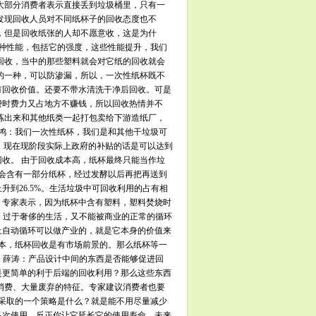
大部分消费者表示直接丢到垃圾桶里，只有一
发现回收人员对不同纸杯子的回收态度也不
，但是回收纸张的人却不愿意收，这是为什
这种性能，包括它的强度，这些性能提升，我们
回收，当中的那些塑料就会对它纸的回收就会
的一种，可以防渗漏，所以，一次性纸杯既不
有回收价值。还要不带水清洗干净后回收。可是
费时费力又占地方不赚钱，所以回收热情并不
拣出来和其他纸类一起打包卖给下游造纸厂，
源鸿：我们一次性纸杯，我们是和其他干垃圾可
。现在现阶段实际上政府的补贴的话是可以达到
收。 由于回收成本高，纸杯最终只能当作垃
分会含有一部分纸杯，经过发酵以后再把再送到
%上升到26.5%。生活垃圾中可回收利用的占有相
。专家表示，因为纸杯中含有塑料，塑料焚烧时
涛：过于奢侈的生活，又不能被商业的正常的循环
上自动循环可以做产业的，就是它本身的价值来
成本，纸杯回收是有市场前景的。那么纸杯等一
长 薛涛：产品设计中间的东西是否能够促进回
是更简单的利于后端的回收利用？那么这些东西
消费、大量废弃的特征。专家建议消费者也要
该采取的一个策略是什么？就是能不用尽量减少
多次使用，反正你让它延长它的使用寿命，未来