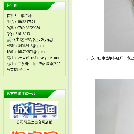
杯订购
联系人：李广坤
手机：18666175711
传真：0760-88220059
QQ：34618613
MSN：34618613@qq.com
邮箱：168760971@qq.com
网址：www.tshirtsforeveryone.com
广东中山康然纸杯碗厂－专业生产豆
地址：广东省中山市石岐康华路25
号首层9卡之三
官方在线订购平台
公司阿里巴巴官网店铺