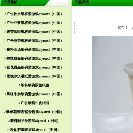
产品导航
产品详情
>广告饮水纸杯爱游戏aiyouxi（中国）
>广告豆浆纸杯爱游戏aiyouxi（中国）
发布于：2
>奶茶咖啡纸杯爱游戏aiyouxi（中国）
>广告凉茶纸杯爱游戏aiyouxi（中国）
>粥粉面汤纸碗爱游戏aiyouxi（中国）
>酸辣粉面纸碗爱游戏aiyouxi（中国）
>豆花甜品纸碗爱游戏aiyouxi（中国）
>雪糕冰淇淋纸爱游戏aiyouxi（中国）
>纸杯纸碗胶盖纸盖
>风味牛杂纸碗爱游戏aiyouxi（中国）
>广告纸袋牛皮纸袋
>爆米花纸碗/桶爱游戏aiyouxi（中国）
>塑料制品爱游戏aiyouxi（中国）
>纸盒/杯套爱游戏aiyouxi（中国）